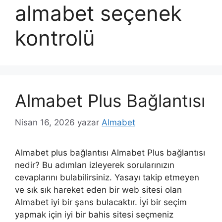
almabet seçenek
kontrolü
Almabet Plus Bağlantısı
Nisan 16, 2026
yazar
Almabet
Almabet plus bağlantısı Almabet Plus bağlantısı
nedir? Bu adımları izleyerek sorularınızın
cevaplarını bulabilirsiniz. Yasayı takip etmeyen
ve sık sık hareket eden bir web sitesi olan
Almabet iyi bir şans bulacaktır. İyi bir seçim
yapmak için iyi bir bahis sitesi seçmeniz