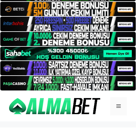
İçeriğe
atla
Menü