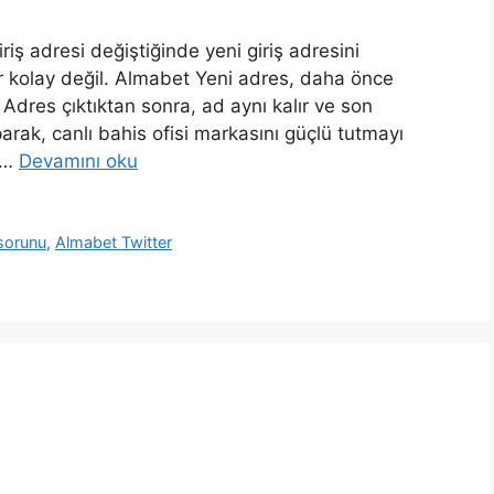
ş adresi değiştiğinde yeni giriş adresini
ar kolay değil. Almabet Yeni adres, daha önce
 Adres çıktıktan sonra, ad aynı kalır ve son
arak, canlı bahis ofisi markasını güçlü tutmayı
e …
Devamını oku
 sorunu
,
Almabet Twitter