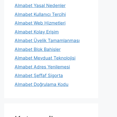
Almabet Yasal Nedenler
Almabet Kullanıcı Tercihi
Almabet Web Hizmetleri
Almabet Kolay Erişim
Almabet Üyelik Tamamlanması
Almabet Blok Bahisler
Almabet Mevduat Teknolojisi
Almabet Adres Yenilemesi
Almabet Şeffaf Sigorta
Almabet Doğrulama Kodu