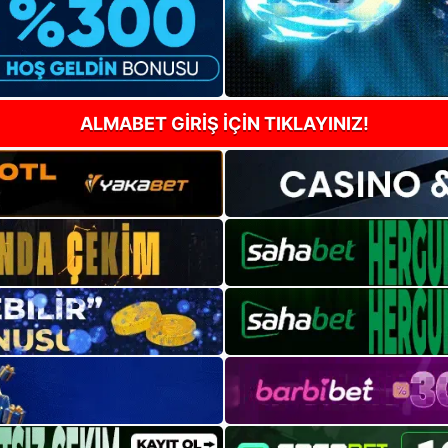
ALMABET GİRİŞ İÇİN TIKLAYINIZ!