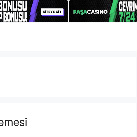
lemesi