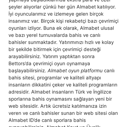
şeyler alıyorlar çünkü her gün Almabet katılıyor.
İyi oyuncularımız ve izlemeye gelen birçok
insanımız var. Birçok kişi rekabetçi bazı çevrimiçi
oyunları izliyor. Buna ek olarak, Almabet ulusal
ve bazı yerel turnuvalarda bahis ve canlı
bahisler sunmaktadır. Yatırımınızı hızlı ve kolay
bir şekilde bitirmek için çevrimiçi desteği
arayabilirsiniz. Yatırım yaptıktan sonra
Bettors’da çevrimiçi oyun oynamaya
başlayabilirsiniz.
Almabet oyun platformu
canlı
bahis sitesi, programlar ve kaliteli altyapı
insanların dikkatini çeker ve kaliteli programların
adresidir. Almabet insanların Türk ve İngilizce
sporlarına bahis oynamasını sağlayan yeni bir
web sitesidir. Artık ücretsiz katılmanıza izin
veren ve canlı bahisler sunan bir web sitesi olan
Almabet ID’de canlı sporlara bahis