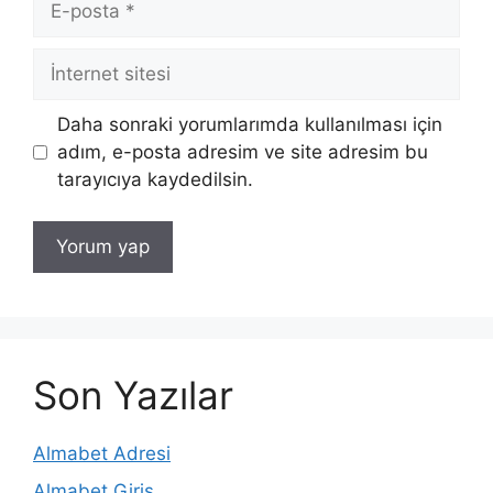
posta
İnternet
sitesi
Daha sonraki yorumlarımda kullanılması için
adım, e-posta adresim ve site adresim bu
tarayıcıya kaydedilsin.
Son Yazılar
Almabet Adresi
Almabet Giriş