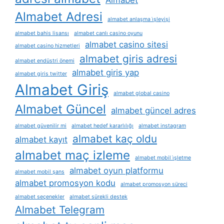
Almabet
Almabet Adresi
almabet anlaşma i̇şleyişi
almabet bahis lisansı
almabet canlı casino oyunu
almabet casino sitesi
almabet casino hizmetleri
almabet giris adresi
almabet endüstri önemi
almabet giris yap
almabet giris twitter
Almabet Giriş
almabet global casino
Almabet Güncel
almabet güncel adres
almabet güvenilir mi
almabet hedef kararlılığı
almabet instagram
almabet kaç oldu
almabet kayıt
almabet maç izleme
almabet mobil i̇şletme
almabet oyun platformu
almabet mobil şans
almabet promosyon kodu
almabet promosyon süreci
almabet seçenekler
almabet sürekli destek
Almabet Telegram