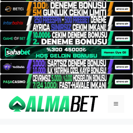
İçeriğe
atla
Menü