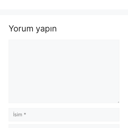
Yorum yapın
Yorum
İsim
E-