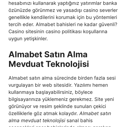
hesabınızı kullanarak yaptığınız yatırımlar banka
özünüzde görünmez ve yasadışı casino severler
genellikle kendilerini korumak için bu yöntemleri
tercih eder. Almabet bahisleri ne kadar güvenli?
Casino sitesinin casino politikası koşullarına
uygun yetişkinler.
Almabet Satın Alma
Mevduat Teknolojisi
Almabet satın alma sürecinde birden fazla sesi
vurgulayan bir web sitesidir. Yazılımı hemen
kullanmaya başlayabilirsiniz, böylece
bilgisayarınıza yüklemeniz gerekmez. Site yeni
görünüyor ve resim şeklinde sunulan çekici
özelliklerle göz atmak kolaydır.
Almabet satın
alma mevduat teknolojisi
sanal bahis