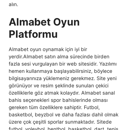
alın.
Almabet Oyun
Platformu
Almabet oyun oynamak için iyi bir
yerdir.Almabet satın alma sürecinde birden
fazla sesi vurgulayan bir web sitesidir. Yazılımı
hemen kullanmaya başlayabilirsiniz, böylece
bilgisayarınıza yüklemeniz gerekmez. Site yeni
görünüyor ve resim şeklinde sunulan çekici
özelliklerle göz atmak kolaydır. Almabet sanal
bahis seçenekleri spor bahislerinde olması
gereken tüm özelliklere sahiptir. Futbol,
basketbol, beyzbol ve daha fazlası dahil olmak
üzere çok çeşitli sporlar sunmaktadır. Sitede
futbol, voleybol, hentbol, basketbol, dart, tenis,