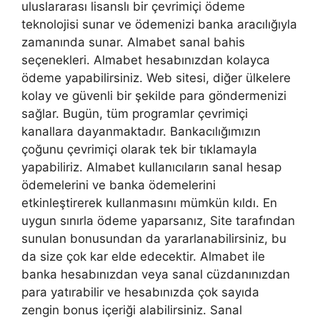
uluslararası lisanslı bir çevrimiçi ödeme
teknolojisi sunar ve ödemenizi banka aracılığıyla
zamanında sunar. Almabet sanal bahis
seçenekleri. Almabet hesabınızdan kolayca
ödeme yapabilirsiniz. Web sitesi, diğer ülkelere
kolay ve güvenli bir şekilde para göndermenizi
sağlar. Bugün, tüm programlar çevrimiçi
kanallara dayanmaktadır. Bankacılığımızın
çoğunu çevrimiçi olarak tek bir tıklamayla
yapabiliriz. Almabet kullanıcıların sanal hesap
ödemelerini ve banka ödemelerini
etkinleştirerek kullanmasını mümkün kıldı. En
uygun sınırla ödeme yaparsanız, Site tarafından
sunulan bonusundan da yararlanabilirsiniz, bu
da size çok kar elde edecektir. Almabet ile
banka hesabınızdan veya sanal cüzdanınızdan
para yatırabilir ve hesabınızda çok sayıda
zengin bonus içeriği alabilirsiniz. Sanal