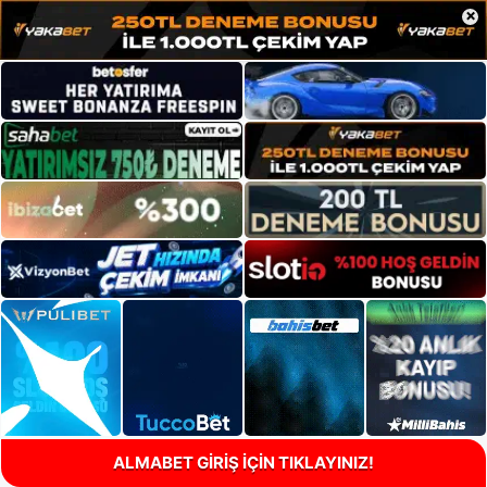
×
ALMABET GİRİŞ İÇİN TIKLAYINIZ!