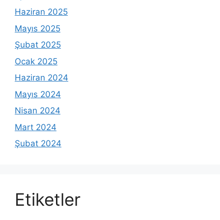
Haziran 2025
Mayıs 2025
Şubat 2025
Ocak 2025
Haziran 2024
Mayıs 2024
Nisan 2024
Mart 2024
Şubat 2024
Etiketler