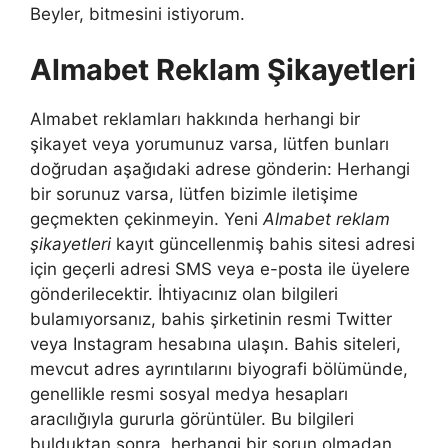
Beyler, bitmesini istiyorum.
Almabet Reklam Şikayetleri
Almabet reklamları hakkında herhangi bir
şikayet veya yorumunuz varsa, lütfen bunları
doğrudan aşağıdaki adrese gönderin: Herhangi
bir sorunuz varsa, lütfen bizimle iletişime
geçmekten çekinmeyin. Yeni
Almabet reklam
şikayetleri
kayıt güncellenmiş bahis sitesi adresi
için geçerli adresi SMS veya e-posta ile üyelere
gönderilecektir. İhtiyacınız olan bilgileri
bulamıyorsanız, bahis şirketinin resmi Twitter
veya Instagram hesabına ulaşın. Bahis siteleri,
mevcut adres ayrıntılarını biyografi bölümünde,
genellikle resmi sosyal medya hesapları
aracılığıyla gururla görüntüler. Bu bilgileri
bulduktan sonra, herhangi bir sorun olmadan