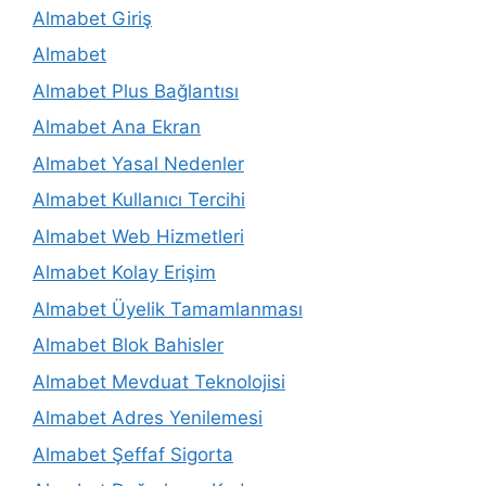
Almabet Giriş
Almabet
Almabet Plus Bağlantısı
Almabet Ana Ekran
Almabet Yasal Nedenler
Almabet Kullanıcı Tercihi
Almabet Web Hizmetleri
Almabet Kolay Erişim
Almabet Üyelik Tamamlanması
Almabet Blok Bahisler
Almabet Mevduat Teknolojisi
Almabet Adres Yenilemesi
Almabet Şeffaf Sigorta