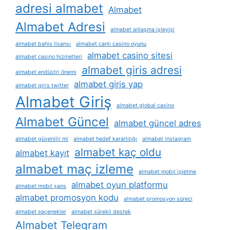
adresi almabet
Almabet
Almabet Adresi
almabet anlaşma i̇şleyişi
almabet bahis lisansı
almabet canlı casino oyunu
almabet casino sitesi
almabet casino hizmetleri
almabet giris adresi
almabet endüstri önemi
almabet giris yap
almabet giris twitter
Almabet Giriş
almabet global casino
Almabet Güncel
almabet güncel adres
almabet güvenilir mi
almabet hedef kararlılığı
almabet instagram
almabet kaç oldu
almabet kayıt
almabet maç izleme
almabet mobil i̇şletme
almabet oyun platformu
almabet mobil şans
almabet promosyon kodu
almabet promosyon süreci
almabet seçenekler
almabet sürekli destek
Almabet Telegram