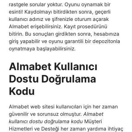
rastgele sorular yoktur. Oyunu oynamak bir
esinti! Kaydolmayı bitirdikten sonra, geçerli
kullanıcı adınız ve şifrenizle oturum açarak
Almabet erişebilirsiniz. Kayıt prosedürünü
bitirin. Bu sonuçları girdikten sonra, hesabınıza
giriş yapabilir ve oyunu garantili bir depozitonla
oynatmaya başlayabilirsiniz.
Almabet Kullanıcı
Dostu Doğrulama
Kodu
Almabet web sitesi kullanıcıları için her zaman
güvenilir ve sorunsuz olmuştur.
Almabet
kullanıcı dostu doğrulama kodu
Müşteri
Hizmetleri ve Desteği her zaman yardıma ihtiyaç