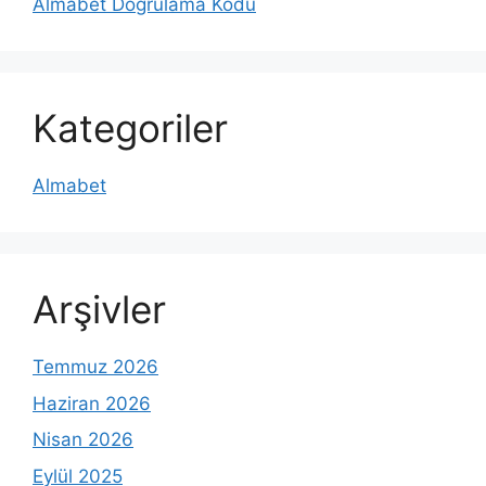
Almabet Doğrulama Kodu
Kategoriler
Almabet
Arşivler
Temmuz 2026
Haziran 2026
Nisan 2026
Eylül 2025