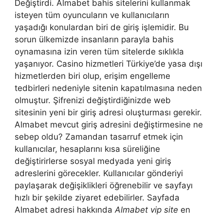
Değiştirdi. Almabet bahis sitelerini kullanmak
isteyen tüm oyuncuların ve kullanıcıların
yaşadığı konulardan biri de giriş işlemidir. Bu
sorun ülkemizde insanların parayla bahis
oynamasına izin veren tüm sitelerde sıklıkla
yaşanıyor. Casino hizmetleri Türkiye’de yasa dışı
hizmetlerden biri olup, erişim engelleme
tedbirleri nedeniyle sitenin kapatılmasına neden
olmuştur. Şifrenizi değiştirdiğinizde web
sitesinin yeni bir giriş adresi oluşturması gerekir.
Almabet mevcut giriş adresini değiştirmesine ne
sebep oldu? Zamandan tasarruf etmek için
kullanıcılar, hesaplarını kısa süreliğine
değiştirirlerse sosyal medyada yeni giriş
adreslerini görecekler. Kullanıcılar gönderiyi
paylaşarak değişiklikleri öğrenebilir ve sayfayı
hızlı bir şekilde ziyaret edebilirler. Sayfada
Almabet adresi hakkında
Almabet vip site
en