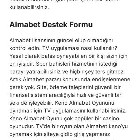
kullanabilirsiniz.
Almabet Destek Formu
Almabet lisansının güncel olup olmadığını
kontrol edin. TV uygulaması nasıl kullanılır?
Yasal olarak bahis oynayabilen bir kişi sizin için
en iyisidir. Spor bahisleri hizmetinin istediği
parayı yatırabilirsiniz ve hiçbir şey ters gitmez.
Artık Almabet parası konusunda endişelenmene
gerek yok. Site, ödeme taleplerini güvenli bir
finansal sistem aracılığıyla hızlı ve güvenli bir
şekilde işleyebilir. Keno Almabet Oyununu
oynamak için TV uygulamasını kullanabilirsiniz.
Keno Almabet Oyunu çok popüler bir casino
oyunudur. TV’de bir oyun olan Almabet keno’yu
oynamak için siteye gidip giriş yapmanız