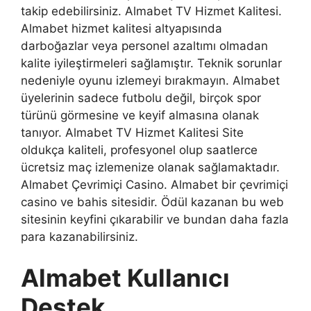
takip edebilirsiniz. Almabet TV Hizmet Kalitesi.
Almabet hizmet kalitesi altyapısında
darboğazlar veya personel azaltımı olmadan
kalite iyileştirmeleri sağlamıştır. Teknik sorunlar
nedeniyle oyunu izlemeyi bırakmayın. Almabet
üyelerinin sadece futbolu değil, birçok spor
türünü görmesine ve keyif almasına olanak
tanıyor. Almabet TV Hizmet Kalitesi Site
oldukça kaliteli, profesyonel olup saatlerce
ücretsiz maç izlemenize olanak sağlamaktadır.
Almabet Çevrimiçi Casino. Almabet bir çevrimiçi
casino ve bahis sitesidir. Ödül kazanan bu web
sitesinin keyfini çıkarabilir ve bundan daha fazla
para kazanabilirsiniz.
Almabet Kullanıcı
Destek