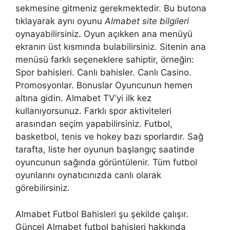
sekmesine gitmeniz gerekmektedir. Bu butona
tıklayarak aynı oyunu
Almabet site bilgileri
oynayabilirsiniz. Oyun açıkken ana menüyü
ekranın üst kısmında bulabilirsiniz. Sitenin ana
menüsü farklı seçeneklere sahiptir, örneğin:
Spor bahisleri. Canlı bahisler. Canlı Casino.
Promosyonlar. Bonuslar Oyuncunun hemen
altına gidin. Almabet TV’yi ilk kez
kullanıyorsunuz. Farklı spor aktiviteleri
arasından seçim yapabilirsiniz. Futbol,
basketbol, tenis ve hokey bazı sporlardır. Sağ
tarafta, liste her oyunun başlangıç saatinde
oyuncunun sağında görüntülenir. Tüm futbol
oyunlarını oynatıcınızda canlı olarak
görebilirsiniz.
Almabet Futbol Bahisleri şu şekilde çalışır.
Güncel Almabet futbol bahisleri hakkında