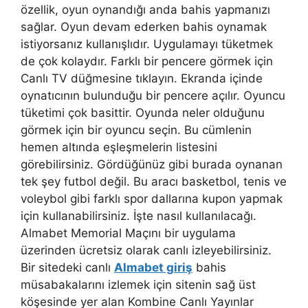
özellik, oyun oynandığı anda bahis yapmanızı
sağlar. Oyun devam ederken bahis oynamak
istiyorsanız kullanışlıdır. Uygulamayı tüketmek
de çok kolaydır. Farklı bir pencere görmek için
Canlı TV düğmesine tıklayın. Ekranda içinde
oynatıcının bulunduğu bir pencere açılır. Oyuncu
tüketimi çok basittir. Oyunda neler olduğunu
görmek için bir oyuncu seçin. Bu cümlenin
hemen altında eşleşmelerin listesini
görebilirsiniz. Gördüğünüz gibi burada oynanan
tek şey futbol değil. Bu aracı basketbol, tenis ve
voleybol gibi farklı spor dallarına kupon yapmak
için kullanabilirsiniz. İşte nasıl kullanılacağı.
Almabet Memorial Maçını bir uygulama
üzerinden ücretsiz olarak canlı izleyebilirsiniz.
Bir sitedeki canlı
Almabet giriş
bahis
müsabakalarını izlemek için sitenin sağ üst
köşesinde yer alan Kombine Canlı Yayınlar