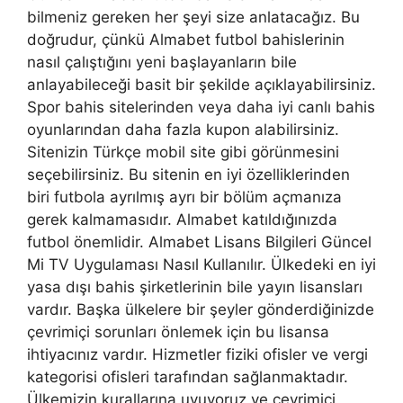
bilmeniz gereken her şeyi size anlatacağız. Bu
doğrudur, çünkü Almabet futbol bahislerinin
nasıl çalıştığını yeni başlayanların bile
anlayabileceği basit bir şekilde açıklayabilirsiniz.
Spor bahis sitelerinden veya daha iyi canlı bahis
oyunlarından daha fazla kupon alabilirsiniz.
Sitenizin Türkçe mobil site gibi görünmesini
seçebilirsiniz. Bu sitenin en iyi özelliklerinden
biri futbola ayrılmış ayrı bir bölüm açmanıza
gerek kalmamasıdır. Almabet katıldığınızda
futbol önemlidir. Almabet Lisans Bilgileri Güncel
Mi TV Uygulaması Nasıl Kullanılır. Ülkedeki en iyi
yasa dışı bahis şirketlerinin bile yayın lisansları
vardır. Başka ülkelere bir şeyler gönderdiğinizde
çevrimiçi sorunları önlemek için bu lisansa
ihtiyacınız vardır. Hizmetler fiziki ofisler ve vergi
kategorisi ofisleri tarafından sağlanmaktadır.
Ülkemizin kurallarına uyuyoruz ve çevrimiçi