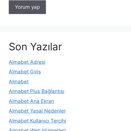
Son Yazılar
Almabet Adresi
Almabet Giriş
Almabet
Almabet Plus Bağlantısı
Almabet Ana Ekran
Almabet Yasal Nedenler
Almabet Kullanıcı Tercihi
Almabet Web Hizmetleri