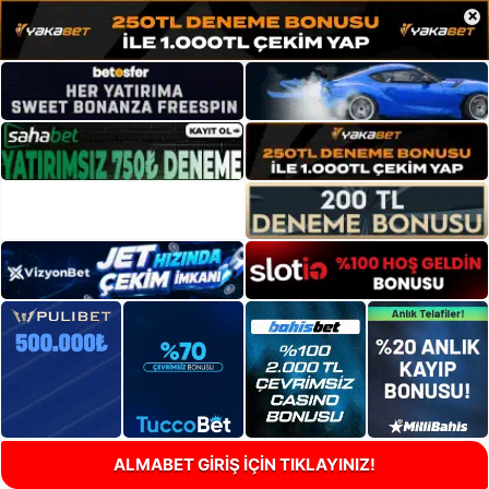
×
ALMABET GİRİŞ İÇİN TIKLAYINIZ!