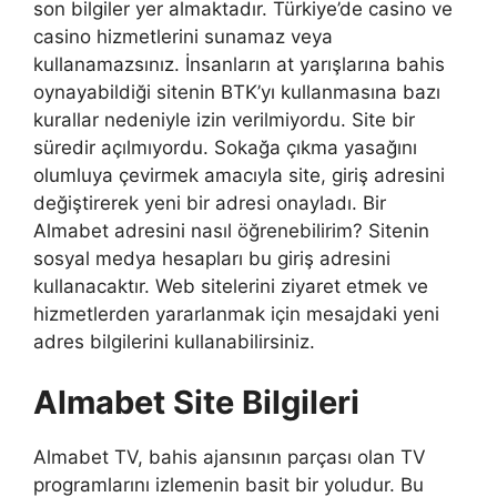
son bilgiler yer almaktadır. Türkiye’de casino ve
casino hizmetlerini sunamaz veya
kullanamazsınız. İnsanların at yarışlarına bahis
oynayabildiği sitenin BTK’yı kullanmasına bazı
kurallar nedeniyle izin verilmiyordu. Site bir
süredir açılmıyordu. Sokağa çıkma yasağını
olumluya çevirmek amacıyla site, giriş adresini
değiştirerek yeni bir adresi onayladı. Bir
Almabet adresini nasıl öğrenebilirim? Sitenin
sosyal medya hesapları bu giriş adresini
kullanacaktır. Web sitelerini ziyaret etmek ve
hizmetlerden yararlanmak için mesajdaki yeni
adres bilgilerini kullanabilirsiniz.
Almabet Site Bilgileri
Almabet TV, bahis ajansının parçası olan TV
programlarını izlemenin basit bir yoludur. Bu