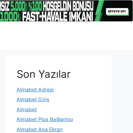
Son Yazılar
Almabet Adresi
Almabet Giriş
Almabet
Almabet Plus Bağlantısı
Almabet Ana Ekran