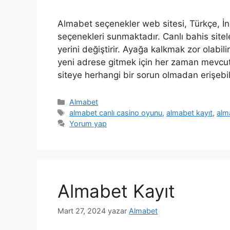
Almabet seçenekler web sitesi, Türkçe, İn
seçenekleri sunmaktadır. Canlı bahis sitele
yerini değiştirir. Ayağa kalkmak zor olabil
yeni adrese gitmek için her zaman mevcut 
siteye herhangi bir sorun olmadan erişeb
Kategoriler
Almabet
Etiketler
almabet canlı casino oyunu
,
almabet kayıt
,
alm
Yorum yap
Almabet Kayıt
Mart 27, 2024
yazar
Almabet