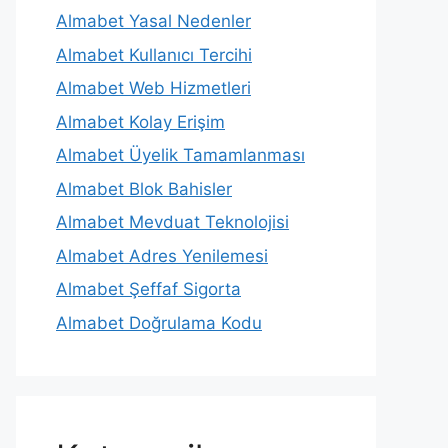
Almabet Yasal Nedenler
Almabet Kullanıcı Tercihi
Almabet Web Hizmetleri
Almabet Kolay Erişim
Almabet Üyelik Tamamlanması
Almabet Blok Bahisler
Almabet Mevduat Teknolojisi
Almabet Adres Yenilemesi
Almabet Şeffaf Sigorta
Almabet Doğrulama Kodu