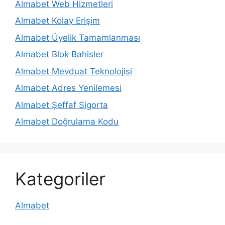
Almabet Web Hizmetleri
Almabet Kolay Erişim
Almabet Üyelik Tamamlanması
Almabet Blok Bahisler
Almabet Mevduat Teknolojisi
Almabet Adres Yenilemesi
Almabet Şeffaf Sigorta
Almabet Doğrulama Kodu
Kategoriler
Almabet