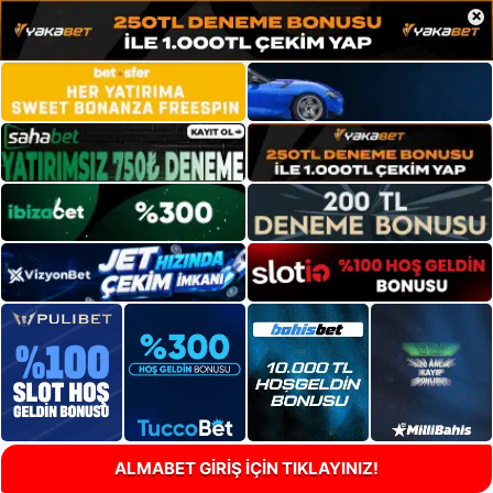
×
ALMABET GİRİŞ İÇİN TIKLAYINIZ!