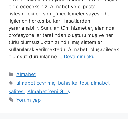
elde edeceksiniz. Almabet ve e-posta
listesindeki en son güncellemeler sayesinde
ilgilenen herkes bu karlı fırsatlardan
yararlanabilir. Sunulan tüm hizmetler, alanında
profesyoneller tarafından oluşturulmuş ve her
türlü olumsuzluktan arındırılmış sistemler
kullanılarak verilmektedir. Almabet, oluşabilecek
olumsuz durumlar ne …
Devamını oku
Kategoriler
Almabet
Etiketler
almabet çevrimiçi bahis kalitesi
,
almabet
kalitesi
,
Almabet Yeni Giriş
Yorum yap