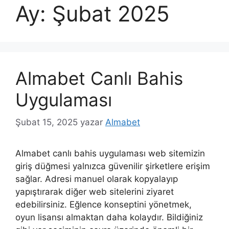
Ay:
Şubat 2025
Almabet Canlı Bahis
Uygulaması
Şubat 15, 2025
yazar
Almabet
Almabet canlı bahis uygulaması web sitemizin
giriş düğmesi yalnızca güvenilir şirketlere erişim
sağlar. Adresi manuel olarak kopyalayıp
yapıştırarak diğer web sitelerini ziyaret
edebilirsiniz. Eğlence konseptini yönetmek,
oyun lisansı almaktan daha kolaydır. Bildiğiniz