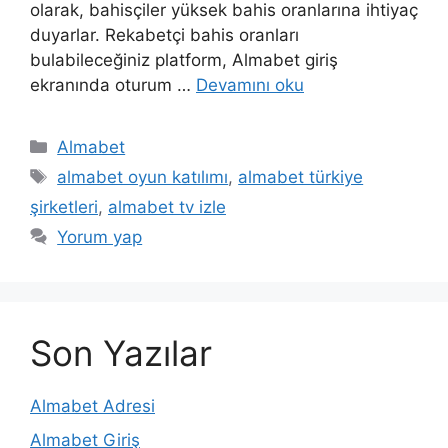
olarak, bahisçiler yüksek bahis oranlarına ihtiyaç
duyarlar. Rekabetçi bahis oranları
bulabileceğiniz platform, Almabet giriş
ekranında oturum …
Devamını oku
Kategoriler
Almabet
Etiketler
almabet oyun katılımı
,
almabet türkiye
şirketleri
,
almabet tv izle
Yorum yap
Son Yazılar
Almabet Adresi
Almabet Giriş