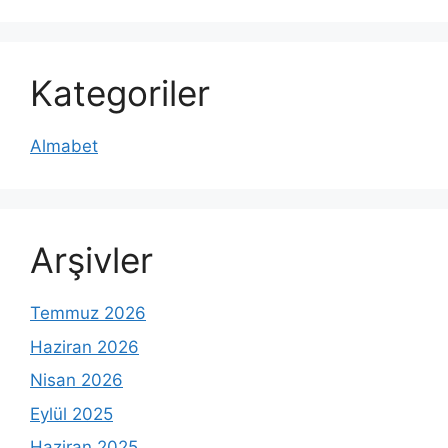
Kategoriler
Almabet
Arşivler
Temmuz 2026
Haziran 2026
Nisan 2026
Eylül 2025
Haziran 2025