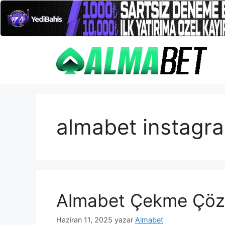
İçeriğe
atla
almabet instagr
Almabet Çekme Çö
Haziran 11, 2025
yazar
Almabet