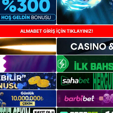
ALMABET GİRİŞ İÇİN TIKLAYINIZ!