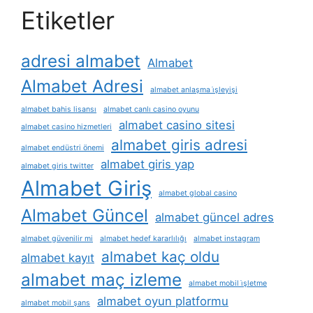
Etiketler
adresi almabet
Almabet
Almabet Adresi
almabet anlaşma i̇şleyişi
almabet bahis lisansı
almabet canlı casino oyunu
almabet casino sitesi
almabet casino hizmetleri
almabet giris adresi
almabet endüstri önemi
almabet giris yap
almabet giris twitter
Almabet Giriş
almabet global casino
Almabet Güncel
almabet güncel adres
almabet güvenilir mi
almabet hedef kararlılığı
almabet instagram
almabet kaç oldu
almabet kayıt
almabet maç izleme
almabet mobil i̇şletme
almabet oyun platformu
almabet mobil şans