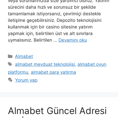
veya sorunlarınızda size yardımcı oluruz. Yatırım
sürecini daha hızlı ve sorunsuz bir şekilde
tamamlamak istiyorsanız, çevrimiçi destekle
iletişime geçebilirsiniz. Depozito teknolojisini
kullanmak için bir casino sitesine yatırım
yapmak için, belirtilen üst ve alt sınırlara
uymalısınız. Belirtilen …
Devamını oku
Kategoriler
Almabet
Etiketler
almabet mevduat teknolojisi
,
almabet oyun
platformu
,
almabet para yatirma
Yorum yap
Almabet Güncel Adresi