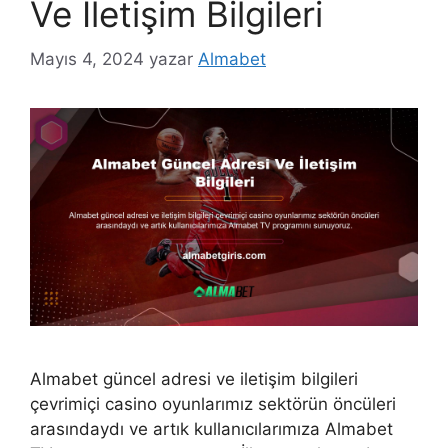
Ve İletişim Bilgileri
Mayıs 4, 2024
yazar
Almabet
Almabet güncel adresi ve iletişim bilgileri
çevrimiçi casino oyunlarımız sektörün öncüleri
arasındaydı ve artık kullanıcılarımıza Almabet