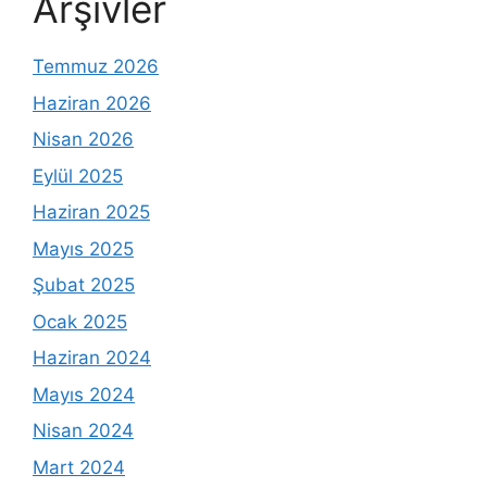
Arşivler
Temmuz 2026
Haziran 2026
Nisan 2026
Eylül 2025
Haziran 2025
Mayıs 2025
Şubat 2025
Ocak 2025
Haziran 2024
Mayıs 2024
Nisan 2024
Mart 2024