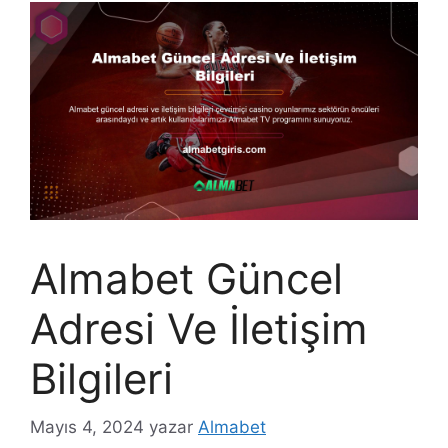
Almabet Güncel
Adresi Ve İletişim
Bilgileri
Mayıs 4, 2024
yazar
Almabet