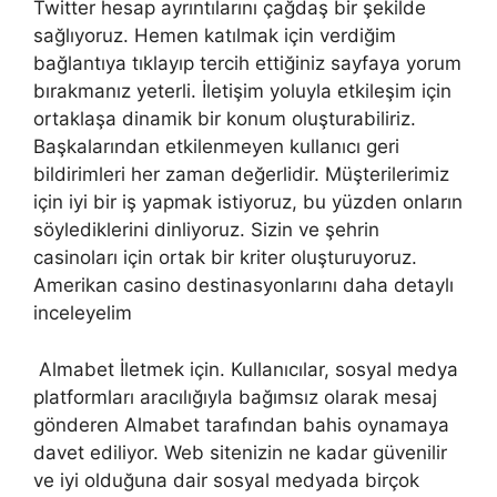
Twitter hesap ayrıntılarını çağdaş bir şekilde
sağlıyoruz. Hemen katılmak için verdiğim
bağlantıya tıklayıp tercih ettiğiniz sayfaya yorum
bırakmanız yeterli. İletişim yoluyla etkileşim için
ortaklaşa dinamik bir konum oluşturabiliriz.
Başkalarından etkilenmeyen kullanıcı geri
bildirimleri her zaman değerlidir. Müşterilerimiz
için iyi bir iş yapmak istiyoruz, bu yüzden onların
söylediklerini dinliyoruz. Sizin ve şehrin
casinoları için ortak bir kriter oluşturuyoruz.
Amerikan casino destinasyonlarını daha detaylı
inceleyelim
Almabet İletmek için. Kullanıcılar, sosyal medya
platformları aracılığıyla bağımsız olarak mesaj
gönderen Almabet tarafından bahis oynamaya
davet ediliyor. Web sitenizin ne kadar güvenilir
ve iyi olduğuna dair sosyal medyada birçok