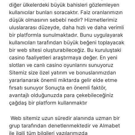
diğer ülkelerdeki büyük bahisleri gözlemleyen
kullanıcılar bunları soracaktır. Faiz oranlarımızın
düşük olmasının sebebi nedir? Hizmetlerimiz
uluslararası düzeyde, daha hızlı ve daha verimli
bir platformla sunulmaktadır. Bunu uygulayarak
kullanıcıları tarafından büyük beğeni toplayacak
bir web sitesi oluşturabileceğiz. Bu kuruluştaki
casino faaliyetleri araştırmaya değer. En yeni
slotları ve canlı casino oyunlarını sunuyoruz
Sitemiz size özel yatırım ve bonuslarımızdan
yararlanarak önemli miktarda gelir elde etme
fırsatı sunuyor Sonuçta en önemli faktör,
avantajlı olduğunuzda para çekebileceğiniz
çağdaş bir platform kullanmaktır
Web sitemiz uzun süredir alanında uzman bir
grup tarafından denetlenmektedir ve Almabet
ile ilgili tüm bilgileri yazılarımızda