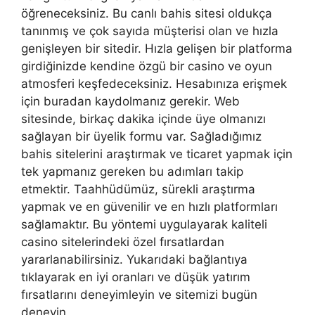
öğreneceksiniz. Bu canlı bahis sitesi oldukça
tanınmış ve çok sayıda müşterisi olan ve hızla
genişleyen bir sitedir. Hızla gelişen bir platforma
girdiğinizde kendine özgü bir casino ve oyun
atmosferi keşfedeceksiniz. Hesabınıza erişmek
için buradan kaydolmanız gerekir. Web
sitesinde, birkaç dakika içinde üye olmanızı
sağlayan bir üyelik formu var. Sağladığımız
bahis sitelerini araştırmak ve ticaret yapmak için
tek yapmanız gereken bu adımları takip
etmektir. Taahhüdümüz, sürekli araştırma
yapmak ve en güvenilir ve en hızlı platformları
sağlamaktır. Bu yöntemi uygulayarak kaliteli
casino sitelerindeki özel fırsatlardan
yararlanabilirsiniz. Yukarıdaki bağlantıya
tıklayarak en iyi oranları ve düşük yatırım
fırsatlarını deneyimleyin ve sitemizi bugün
deneyin