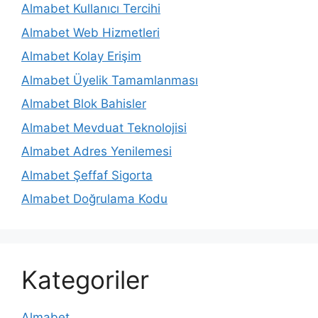
Almabet Kullanıcı Tercihi
Almabet Web Hizmetleri
Almabet Kolay Erişim
Almabet Üyelik Tamamlanması
Almabet Blok Bahisler
Almabet Mevduat Teknolojisi
Almabet Adres Yenilemesi
Almabet Şeffaf Sigorta
Almabet Doğrulama Kodu
Kategoriler
Almabet