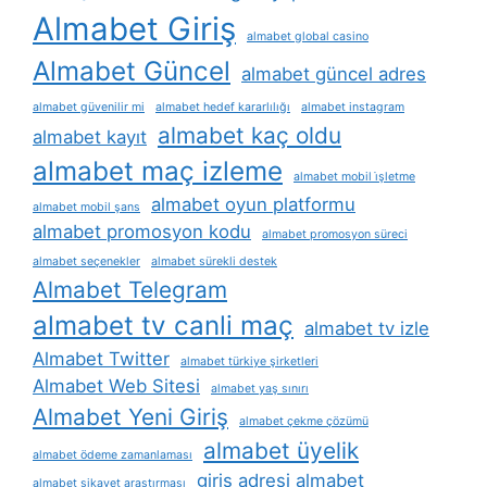
Almabet Giriş
almabet global casino
Almabet Güncel
almabet güncel adres
almabet güvenilir mi
almabet hedef kararlılığı
almabet instagram
almabet kaç oldu
almabet kayıt
almabet maç izleme
almabet mobil i̇şletme
almabet oyun platformu
almabet mobil şans
almabet promosyon kodu
almabet promosyon süreci
almabet seçenekler
almabet sürekli destek
Almabet Telegram
almabet tv canli maç
almabet tv izle
Almabet Twitter
almabet türkiye şirketleri
Almabet Web Sitesi
almabet yaş sınırı
Almabet Yeni Giriş
almabet çekme çözümü
almabet üyelik
almabet ödeme zamanlaması
giris adresi almabet
almabet şikayet araştırması