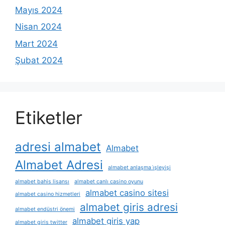
Mayıs 2024
Nisan 2024
Mart 2024
Şubat 2024
Etiketler
adresi almabet
Almabet
Almabet Adresi
almabet anlaşma i̇şleyişi
almabet bahis lisansı
almabet canlı casino oyunu
almabet casino sitesi
almabet casino hizmetleri
almabet giris adresi
almabet endüstri önemi
almabet giris yap
almabet giris twitter