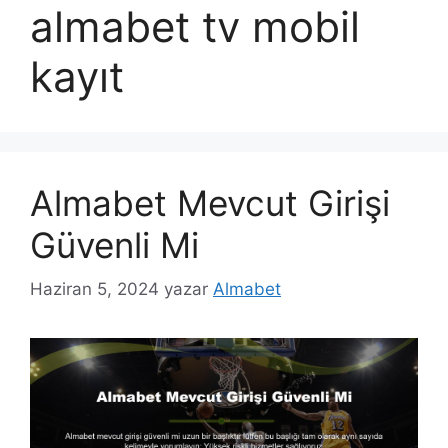
almabet tv mobil
kayıt
Almabet Mevcut Girişi
Güvenli Mi
Haziran 5, 2024
yazar
Almabet