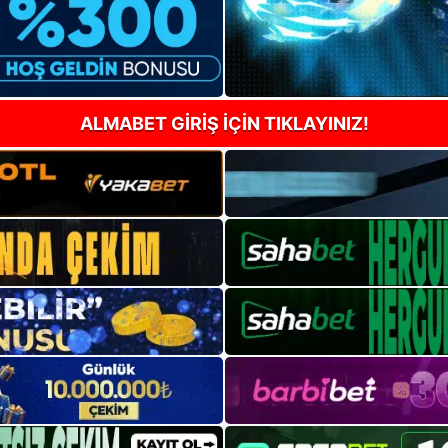
ALMABET GİRİŞ İÇİN TIKLAYINIZ!