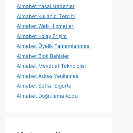
Almabet Yasal Nedenler
Almabet Kullanıcı Tercihi
Almabet Web Hizmetleri
Almabet Kolay Erişim
Almabet Üyelik Tamamlanması
Almabet Blok Bahisler
Almabet Mevduat Teknolojisi
Almabet Adres Yenilemesi
Almabet Şeffaf Sigorta
Almabet Doğrulama Kodu