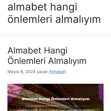
almabet hangi
önlemleri almalıyım
Almabet Hangi
Önlemleri Almalıyım
Mayıs 8, 2024
yazar
Almabet