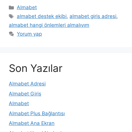
Kategoriler
Almabet
Etiketler
almabet destek ekibi
,
almabet giris adresi
,
almabet hangi önlemleri almalıyım
Yorum yap
Son Yazılar
Almabet Adresi
Almabet Giriş
Almabet
Almabet Plus Bağlantısı
Almabet Ana Ekran