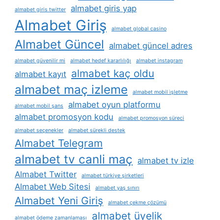
almabet giris yap
almabet giris twitter
Almabet Giriş
almabet global casino
Almabet Güncel
almabet güncel adres
almabet güvenilir mi
almabet hedef kararlılığı
almabet instagram
almabet kaç oldu
almabet kayıt
almabet maç izleme
almabet mobil i̇şletme
almabet oyun platformu
almabet mobil şans
almabet promosyon kodu
almabet promosyon süreci
almabet seçenekler
almabet sürekli destek
Almabet Telegram
almabet tv canli maç
almabet tv izle
Almabet Twitter
almabet türkiye şirketleri
Almabet Web Sitesi
almabet yaş sınırı
Almabet Yeni Giriş
almabet çekme çözümü
almabet üyelik
almabet ödeme zamanlaması