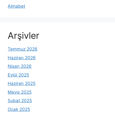
Almabet
Arşivler
Temmuz 2026
Haziran 2026
Nisan 2026
Eylül 2025
Haziran 2025
Mayıs 2025
Şubat 2025
Ocak 2025