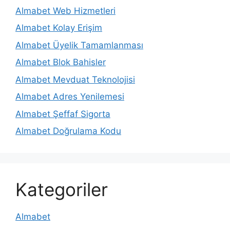
Almabet Web Hizmetleri
Almabet Kolay Erişim
Almabet Üyelik Tamamlanması
Almabet Blok Bahisler
Almabet Mevduat Teknolojisi
Almabet Adres Yenilemesi
Almabet Şeffaf Sigorta
Almabet Doğrulama Kodu
Kategoriler
Almabet