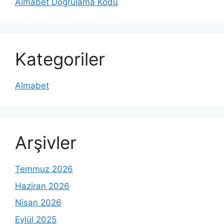
Almabet Doğrulama Kodu
Kategoriler
Almabet
Arşivler
Temmuz 2026
Haziran 2026
Nisan 2026
Eylül 2025