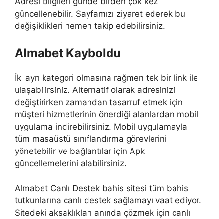
Adresi bilgileri günde birden çok kez
güncellenebilir. Sayfamızı ziyaret ederek bu
değişiklikleri hemen takip edebilirsiniz.
Almabet Kayboldu
İki ayrı kategori olmasına rağmen tek bir link ile
ulaşabilirsiniz. Alternatif olarak adresinizi
değiştirirken zamandan tasarruf etmek için
müşteri hizmetlerinin önerdiği alanlardan mobil
uygulama indirebilirsiniz. Mobil uygulamayla
tüm masaüstü sınıflandırma görevlerini
yönetebilir ve bağlantılar için Apk
güncellemelerini alabilirsiniz.
Almabet Canlı Destek bahis sitesi tüm bahis
tutkunlarına canlı destek sağlamayı vaat ediyor.
Sitedeki aksaklıkları anında çözmek için canlı