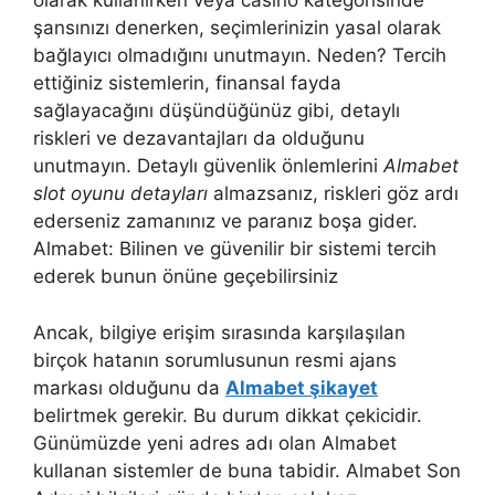
olarak kullanırken veya casino kategorisinde
şansınızı denerken, seçimlerinizin yasal olarak
bağlayıcı olmadığını unutmayın. Neden? Tercih
ettiğiniz sistemlerin, finansal fayda
sağlayacağını düşündüğünüz gibi, detaylı
riskleri ve dezavantajları da olduğunu
unutmayın. Detaylı güvenlik önlemlerini
Almabet
slot oyunu detayları
almazsanız, riskleri göz ardı
ederseniz zamanınız ve paranız boşa gider.
Almabet: Bilinen ve güvenilir bir sistemi tercih
ederek bunun önüne geçebilirsiniz
Ancak, bilgiye erişim sırasında karşılaşılan
birçok hatanın sorumlusunun resmi ajans
markası olduğunu da
Almabet şikayet
belirtmek gerekir. Bu durum dikkat çekicidir.
Günümüzde yeni adres adı olan Almabet
kullanan sistemler de buna tabidir. Almabet Son