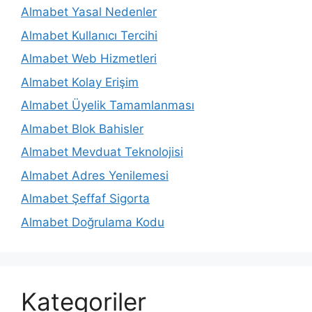
Almabet Yasal Nedenler
Almabet Kullanıcı Tercihi
Almabet Web Hizmetleri
Almabet Kolay Erişim
Almabet Üyelik Tamamlanması
Almabet Blok Bahisler
Almabet Mevduat Teknolojisi
Almabet Adres Yenilemesi
Almabet Şeffaf Sigorta
Almabet Doğrulama Kodu
Kategoriler