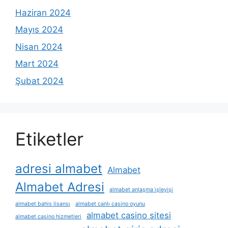
Haziran 2024
Mayıs 2024
Nisan 2024
Mart 2024
Şubat 2024
Etiketler
adresi almabet
Almabet
Almabet Adresi
almabet anlaşma i̇şleyişi
almabet bahis lisansı
almabet canlı casino oyunu
almabet casino sitesi
almabet casino hizmetleri