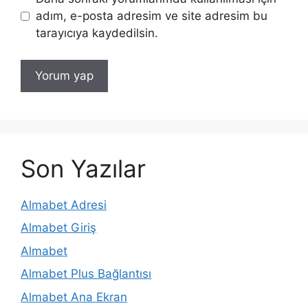
adım, e-posta adresim ve site adresim bu
tarayıcıya kaydedilsin.
Son Yazılar
Almabet Adresi
Almabet Giriş
Almabet
Almabet Plus Bağlantısı
Almabet Ana Ekran