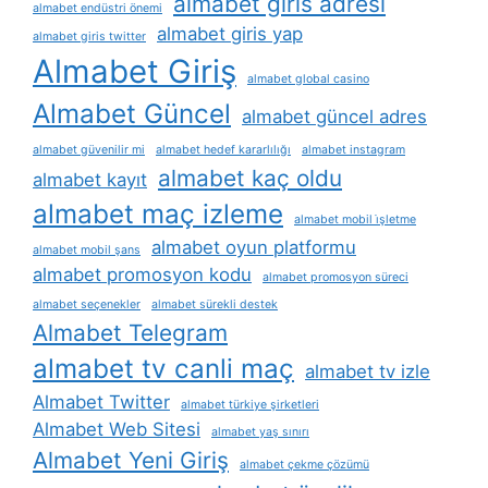
almabet giris adresi
almabet endüstri önemi
almabet giris yap
almabet giris twitter
Almabet Giriş
almabet global casino
Almabet Güncel
almabet güncel adres
almabet güvenilir mi
almabet hedef kararlılığı
almabet instagram
almabet kaç oldu
almabet kayıt
almabet maç izleme
almabet mobil i̇şletme
almabet oyun platformu
almabet mobil şans
almabet promosyon kodu
almabet promosyon süreci
almabet seçenekler
almabet sürekli destek
Almabet Telegram
almabet tv canli maç
almabet tv izle
Almabet Twitter
almabet türkiye şirketleri
Almabet Web Sitesi
almabet yaş sınırı
Almabet Yeni Giriş
almabet çekme çözümü