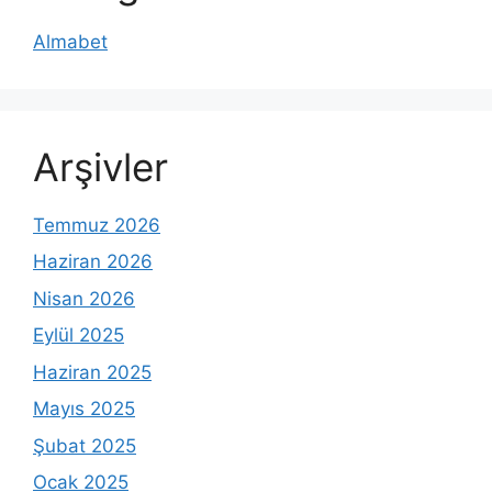
Almabet
Arşivler
Temmuz 2026
Haziran 2026
Nisan 2026
Eylül 2025
Haziran 2025
Mayıs 2025
Şubat 2025
Ocak 2025