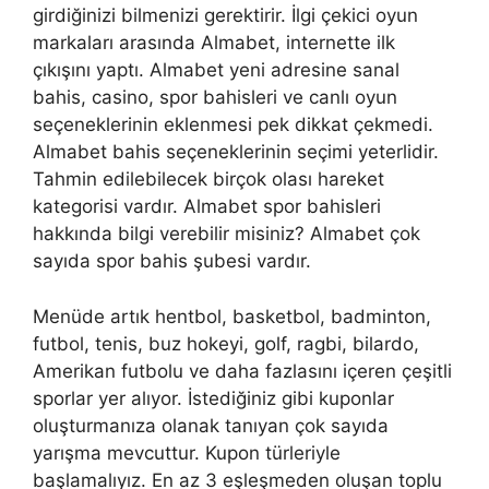
girdiğinizi bilmenizi gerektirir. İlgi çekici oyun
markaları arasında Almabet, internette ilk
çıkışını yaptı. Almabet yeni adresine sanal
bahis, casino, spor bahisleri ve canlı oyun
seçeneklerinin eklenmesi pek dikkat çekmedi.
Almabet bahis seçeneklerinin seçimi yeterlidir.
Tahmin edilebilecek birçok olası hareket
kategorisi vardır. Almabet spor bahisleri
hakkında bilgi verebilir misiniz? Almabet çok
sayıda spor bahis şubesi vardır.
Menüde artık hentbol, basketbol, badminton,
futbol, tenis, buz hokeyi, golf, ragbi, bilardo,
Amerikan futbolu ve daha fazlasını içeren çeşitli
sporlar yer alıyor. İstediğiniz gibi kuponlar
oluşturmanıza olanak tanıyan çok sayıda
yarışma mevcuttur. Kupon türleriyle
başlamalıyız. En az 3 eşleşmeden oluşan toplu