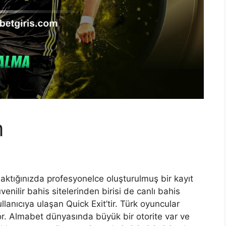
m
aktığınızda profesyonelce oluşturulmuş bir kayıt
nilir bahis sitelerinden birisi de canlı bahis
lanıcıya ulaşan Quick Exit’tir. Türk oyuncular
iyor. Almabet dünyasında büyük bir otorite var ve