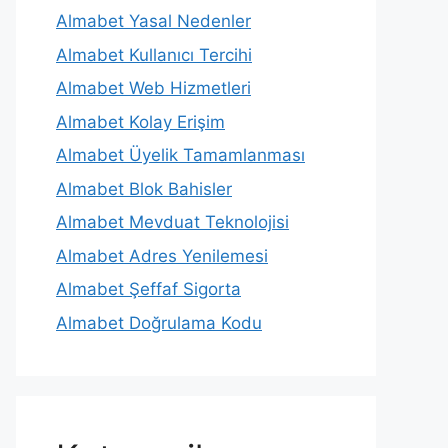
Almabet Yasal Nedenler
Almabet Kullanıcı Tercihi
Almabet Web Hizmetleri
Almabet Kolay Erişim
Almabet Üyelik Tamamlanması
Almabet Blok Bahisler
Almabet Mevduat Teknolojisi
Almabet Adres Yenilemesi
Almabet Şeffaf Sigorta
Almabet Doğrulama Kodu