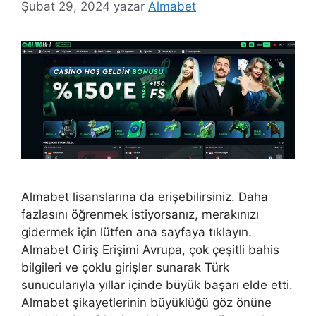
Şubat 29, 2024
yazar
Almabet
Almabet lisanslarına da erişebilirsiniz. Daha
fazlasını öğrenmek istiyorsanız, merakınızı
gidermek için lütfen ana sayfaya tıklayın.
Almabet Giriş Erişimi Avrupa, çok çeşitli bahis
bilgileri ve çoklu girişler sunarak Türk
sunucularıyla yıllar içinde büyük başarı elde etti.
Almabet şikayetlerinin büyüklüğü göz önüne