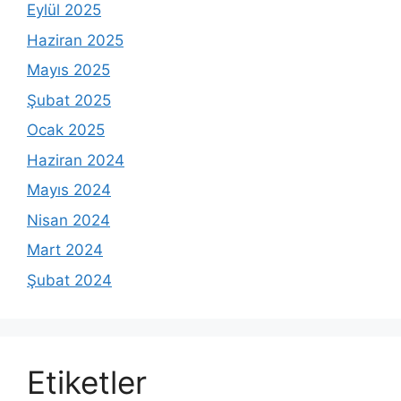
Eylül 2025
Haziran 2025
Mayıs 2025
Şubat 2025
Ocak 2025
Haziran 2024
Mayıs 2024
Nisan 2024
Mart 2024
Şubat 2024
Etiketler