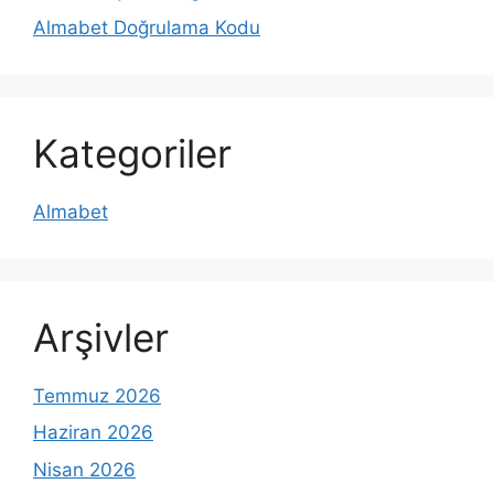
Almabet Doğrulama Kodu
Kategoriler
Almabet
Arşivler
Temmuz 2026
Haziran 2026
Nisan 2026