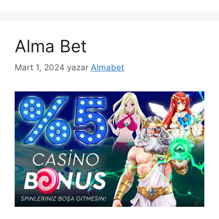
Alma Bet
Mart 1, 2024
yazar
Almabet