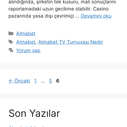
alındığında, şirketin tek kusuru, mali sonuçlarını
raporlamadaki uzun gecikme olabilir. Casino
pazarında yasa dışı çevrimiçi …
Devamını oku
Kategoriler
Almabet
Etiketler
Almabet
,
Almabet TV Turnuvası Nedir
Yorum yap
Sayfa
Sayfa
Sayfa
←
Önceki
1
…
5
6
Son Yazılar