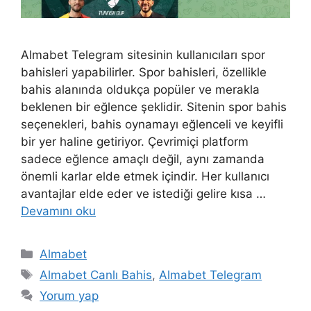
Almabet Telegram sitesinin kullanıcıları spor
bahisleri yapabilirler. Spor bahisleri, özellikle
bahis alanında oldukça popüler ve merakla
beklenen bir eğlence şeklidir. Sitenin spor bahis
seçenekleri, bahis oynamayı eğlenceli ve keyifli
bir yer haline getiriyor. Çevrimiçi platform
sadece eğlence amaçlı değil, aynı zamanda
önemli karlar elde etmek içindir. Her kullanıcı
avantajlar elde eder ve istediği gelire kısa …
Devamını oku
Kategoriler
Almabet
Etiketler
Almabet Canlı Bahis
,
Almabet Telegram
Yorum yap