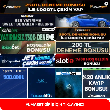
×
ALMABET GİRİŞ İÇİN TIKLAYINIZ!