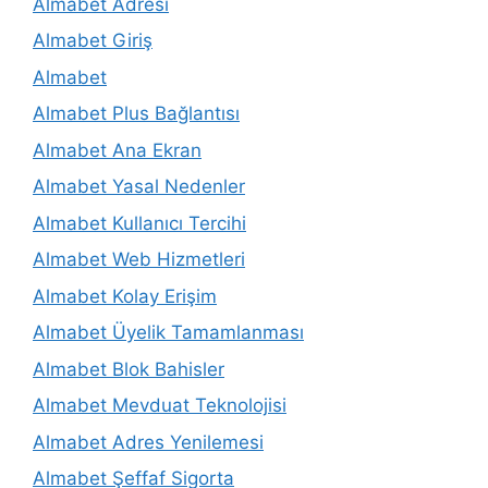
Almabet Adresi
Almabet Giriş
Almabet
Almabet Plus Bağlantısı
Almabet Ana Ekran
Almabet Yasal Nedenler
Almabet Kullanıcı Tercihi
Almabet Web Hizmetleri
Almabet Kolay Erişim
Almabet Üyelik Tamamlanması
Almabet Blok Bahisler
Almabet Mevduat Teknolojisi
Almabet Adres Yenilemesi
Almabet Şeffaf Sigorta