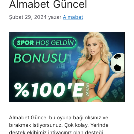
Almabet Güncel
Şubat 29, 2024
yazar
Almabet
Almabet Güncel bu oyuna bağımlısınız ve
bırakmak istiyorsunuz. Çok kolay. Yerinde
destek ekibimiz ihtiyacınız olan desteği